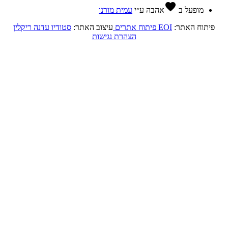
favorite
מופעל ב
אהבה
ע״י
עמית מורנו
תוח האתר:
EOI פיתוח אתרים
עיצוב האתר:
סטודיו עדנה ריקלין
הצהרת נגישות